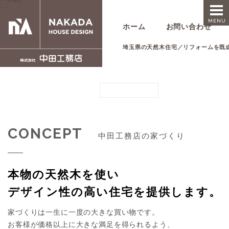
MENU
ホーム
お問い合わせ
埼玉県の天然木住宅／リフォームを既
ONESTOP DESIGN SOLUTION
設計から施工まで、ワンストップで引き受けます。
VIEW DETAIL
CONCEPT
中田工務店の家づくり
本物の天然木を使い
デザイン性の高い住宅を提供します。
家づくりは一生に一度の大きな買い物です。
お客様が価格以上に
大きな満足を
得られるよう、